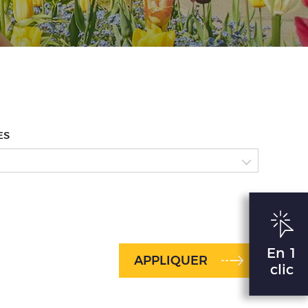
ES
En 1
APPLIQUER
clic