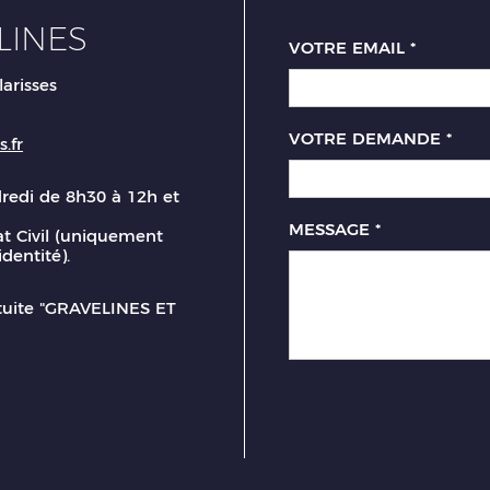
LINES
VOTRE EMAIL
*
larisses
VOTRE DEMANDE
*
.fr
dredi de 8h30 à 12h et
MESSAGE
*
t Civil (uniquement
identité).
atuite "GRAVELINES ET