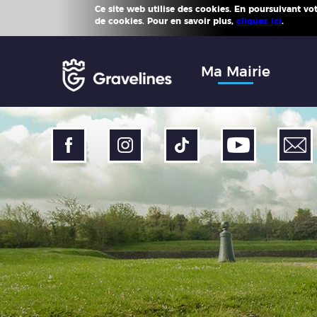
Ce site web utilise des cookies. En poursuivant votr
Plus d'
de cookies. Pour en savoir plus,
cliquez ici
.
Accéder
au
menu
Accéder
Ma Mairie
au
contenu