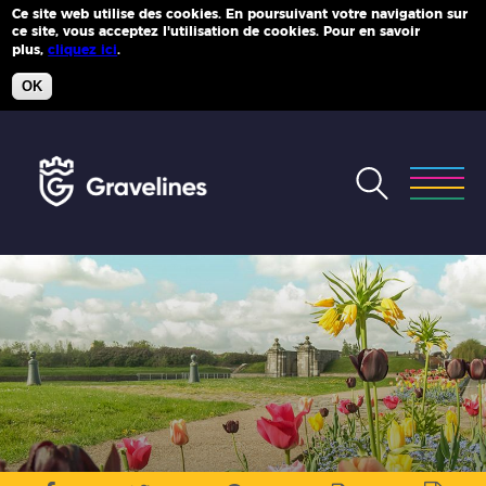
Ce site web utilise des cookies. En poursuivant votre navigation sur
ce site, vous acceptez l'utilisation de cookies. Pour en savoir
Plus d'infos
plus,
cliquez ici
.
OK
Accéder
au
menu
Accéder
au
contenu