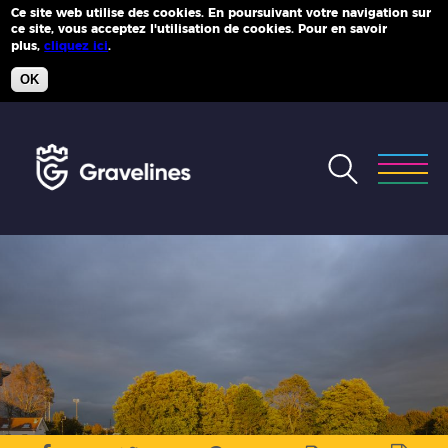
Ce site web utilise des cookies. En poursuivant votre navigation sur
ce site, vous acceptez l'utilisation de cookies. Pour en savoir
Plus d'infos
plus,
cliquez ici
.
OK
Accéder
au
menu
Accéder
au
contenu