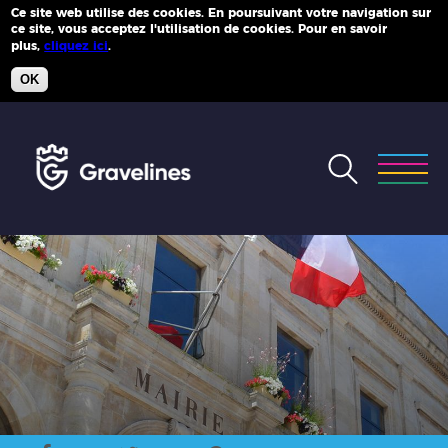
Ce site web utilise des cookies. En poursuivant votre navigation sur
ce site, vous acceptez l'utilisation de cookies. Pour en savoir
Plus d'infos
plus,
cliquez ici
.
OK
Accéder
au
menu
Accéder
au
contenu