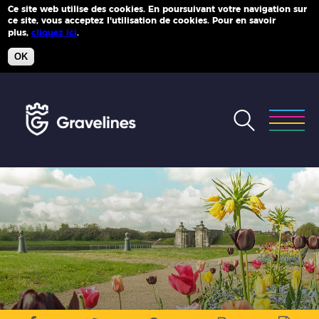
Ce site web utilise des cookies. En poursuivant votre navigation sur
ce site, vous acceptez l'utilisation de cookies. Pour en savoir
Plus d'infos
plus,
cliquez ici
.
OK
Accéder
au
menu
Accéder
au
contenu