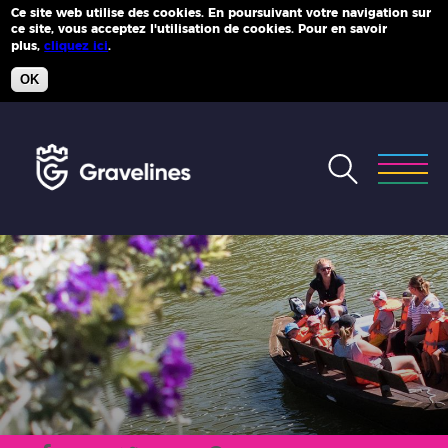
Ce site web utilise des cookies. En poursuivant votre navigation sur
ce site, vous acceptez l'utilisation de cookies. Pour en savoir
Plus d'infos
plus,
cliquez ici
.
OK
Accéder
au
menu
Accéder
au
contenu