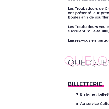
Les Troubadours de Grav
ont présenté leur prem
Boules afin de souffl
Les Troubadours veule
succulent mille-feuille
Laissez-vous embarquer
QUELQ
QUELQUES 
BILLETTERIE
En ligne :
billet
Au service Cultu