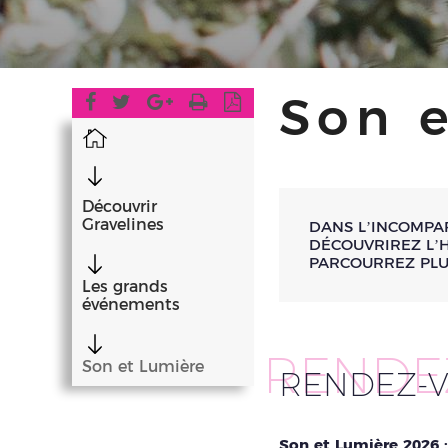
Son 
Accueil
Découvrir
Gravelines
DANS L’INCOMPAR
DÉCOUVRIREZ L’H
PARCOURREZ PLUS
Les grands
événements
RENDE
Son et Lumière
RENDEZ-VO
Son et Lumière 2026 :