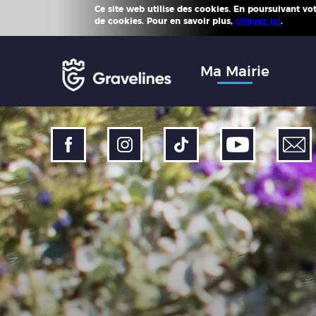
Ce site web utilise des cookies. En poursuivant votr
Plus d'
de cookies. Pour en savoir plus,
cliquez ici
.
Accéder
au
menu
Accéder
Ma Mairie
au
contenu