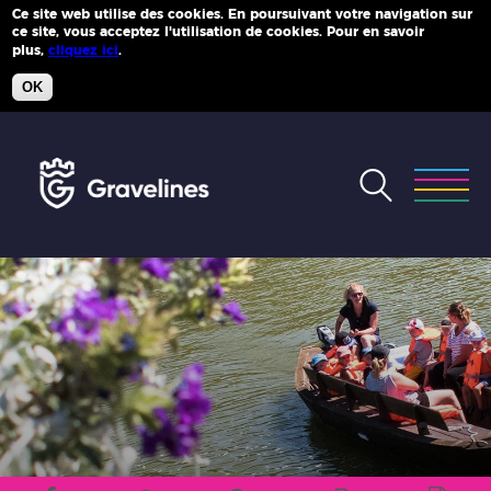
Ce site web utilise des cookies. En poursuivant votre navigation sur
ce site, vous acceptez l'utilisation de cookies. Pour en savoir
Plus d'infos
plus,
cliquez ici
.
OK
Accéder
au
menu
Accéder
au
contenu