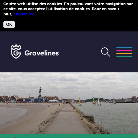
Ce site web utilise des cookies. En poursuivant votre navigation sur
ce site, vous acceptez l'utilisation de cookies. Pour en savoir
Plus d'infos
plus,
cliquez ici
.
OK
Accéder
au
menu
Accéder
au
contenu