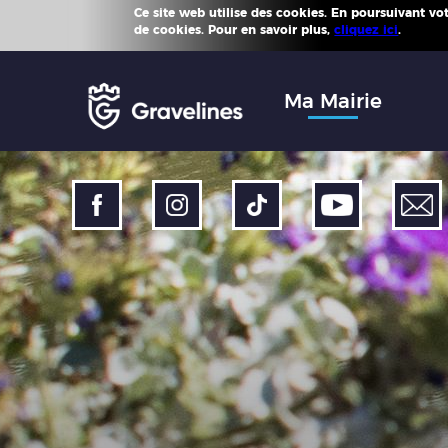
Ce site web utilise des cookies. En poursuivant votr
Plus d'
de cookies. Pour en savoir plus,
cliquez ici
.
Accéder
au
menu
Accéder
Ma Mairie
au
contenu