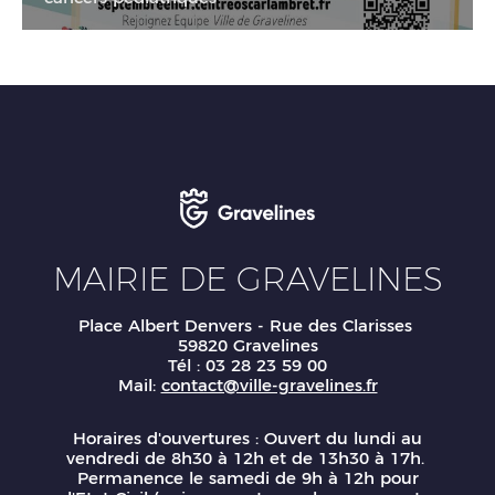
01
sept.
26
01
o
30
sept.
26
MAIRIE DE GRAVELINES
Place Albert Denvers - Rue des Clarisses
59820 Gravelines
Tél : 03 28 23 59 00
Mail:
contact@ville-gravelines.fr
Horaires d'ouvertures : Ouvert du lundi au
vendredi de 8h30 à 12h et de 13h30 à 17h.
Permanence le samedi de 9h à 12h pour