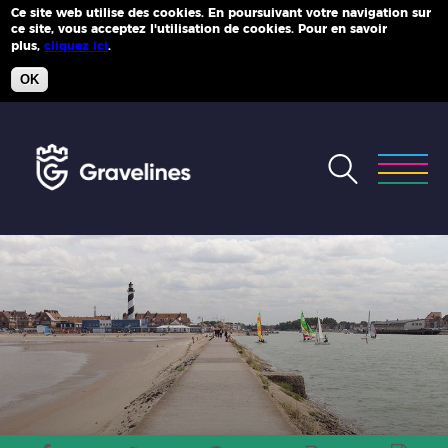
Ce site web utilise des cookies. En poursuivant votre navigation sur
ce site, vous acceptez l'utilisation de cookies. Pour en savoir
Plus d'infos
plus,
cliquez ici
.
OK
Accéder
au
menu
Accéder
au
contenu