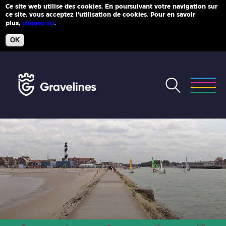
Ce site web utilise des cookies. En poursuivant votre navigation sur
ce site, vous acceptez l'utilisation de cookies. Pour en savoir
Plus d'infos
plus,
cliquez ici
.
OK
Accéder
au
menu
Accéder
au
contenu