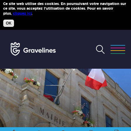
Ce site web utilise des cookies. En poursuivant votre navigation sur
ce site, vous acceptez l'utilisation de cookies. Pour en savoir
Plus d'infos
plus,
cliquez ici
.
OK
Accéder
au
menu
Accéder
au
contenu