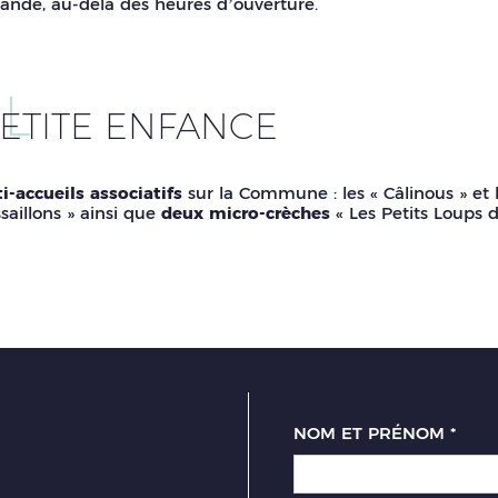
nde, au-delà des heures d’ouverture.
L
PETITE ENFANCE
-accueils associatifs
sur la Commune : les « Câlinous » et l
saillons » ainsi que
deux micro-crèches
« Les Petits Loups d
NOM ET PRÉNOM
*