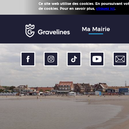
Ce site web utilise des cookies. En poursuivant votr
Plus d'
de cookies. Pour en savoir plus,
cliquez ici
.
Accéder
au
menu
Accéder
Ma Mairie
au
contenu