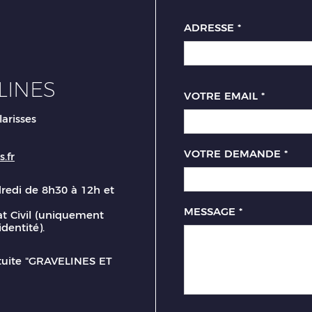
ADRESSE
*
LINES
VOTRE EMAIL
*
larisses
VOTRE DEMANDE
*
.fr
dredi de 8h30 à 12h et
MESSAGE
*
t Civil (uniquement
identité).
atuite "GRAVELINES ET