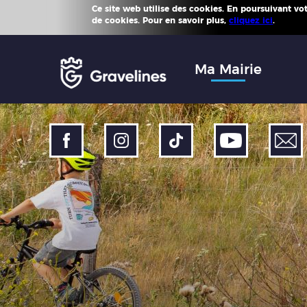
Ce site web utilise des cookies. En poursuivant votr
Plus d'
de cookies. Pour en savoir plus,
cliquez ici
.
Accéder
au
menu
Accéder
Ma Mairie
au
contenu