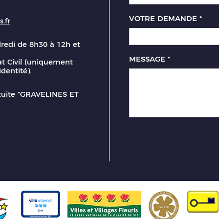
VOTRE DEMANDE
*
.fr
dredi de 8h30 à 12h et
MESSAGE
*
t Civil (uniquement
identité).
atuite "GRAVELINES ET