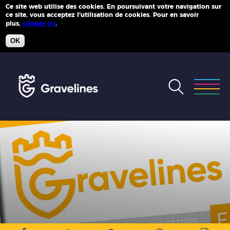
Ce site web utilise des cookies. En poursuivant votre navigation sur
ce site, vous acceptez l'utilisation de cookies. Pour en savoir
Plus d'infos
plus,
cliquez ici
.
OK
Accéder
au
menu
Accéder
au
contenu