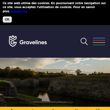
Ce site web utilise des cookies. En poursuivant votre navigation sur
ce site, vous acceptez l'utilisation de cookies. Pour en savoir
Plus d'infos
plus,
cliquez ici
.
OK
Accéder
au
menu
Accéder
au
contenu