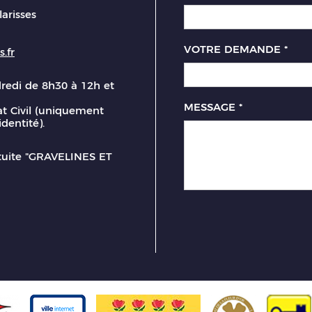
larisses
VOTRE DEMANDE
*
.fr
dredi de 8h30 à 12h et
MESSAGE
*
t Civil (uniquement
identité).
atuite "GRAVELINES ET