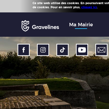
Ce site web utilise des cookies. En poursuivant votr
Plus d'
de cookies. Pour en savoir plus,
cliquez ici
.
Accéder
au
menu
Accéder
Ma Mairie
au
contenu