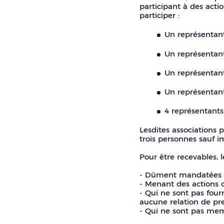
participant à des act
participer :
Un représentant 
Un représentant
Un représentant
Un représentant
4 représentants 
Lesdites associations
trois personnes sauf i
Pour être recevables, 
- Dûment mandatées par
- Menant des actions 
- Qui ne sont pas four
aucune relation de pr
- Qui ne sont pas mem