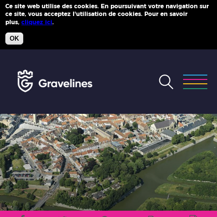
Ce site web utilise des cookies. En poursuivant votre navigation sur
ce site, vous acceptez l'utilisation de cookies. Pour en savoir
Plus d'infos
plus,
cliquez ici
.
OK
Accéder
au
menu
Accéder
au
contenu