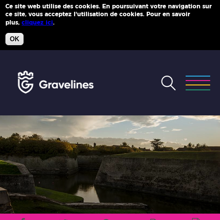
Ce site web utilise des cookies. En poursuivant votre navigation sur
ce site, vous acceptez l'utilisation de cookies. Pour en savoir
Plus d'infos
plus,
cliquez ici
.
OK
Accéder
au
menu
Accéder
au
contenu