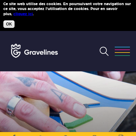
Ce site web utilise des cookies. En poursuivant votre navigation sur
ce site, vous acceptez l'utilisation de cookies. Pour en savoir
Plus d'infos
plus,
cliquez ici
.
OK
Accéder
au
menu
Accéder
au
contenu