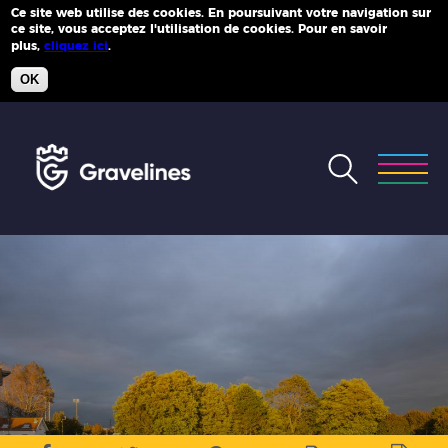
Ce site web utilise des cookies. En poursuivant votre navigation sur
ce site, vous acceptez l'utilisation de cookies. Pour en savoir
Plus d'infos
plus,
cliquez ici
.
OK
Accéder
au
menu
Accéder
au
contenu