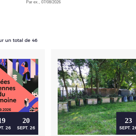
Par ex., 07/08/2026
ur un total de 46
19
20
23
T.
26
SEPT.
26
SEPT.
2