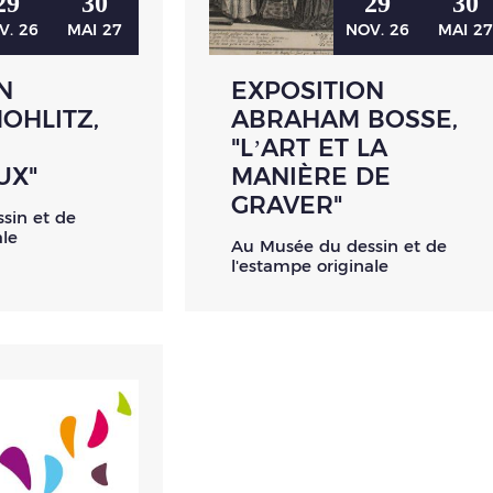
29
30
29
30
V.
26
MAI
27
NOV.
26
MAI
2
N
EXPOSITION
MOHLITZ,
ABRAHAM BOSSE,
"L’ART ET LA
UX"
MANIÈRE DE
GRAVER"
sin et de
ale
Au Musée du dessin et de
l'estampe originale