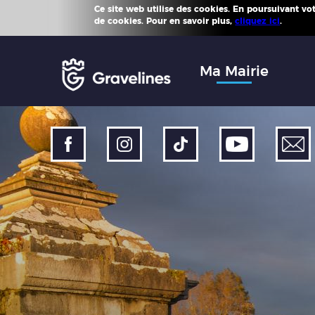
Ce site web utilise des cookies. En poursuivant votr
Plus d'
de cookies. Pour en savoir plus,
cliquez ici
.
Accéder
au
menu
Accéder
Ma Mairie
au
contenu