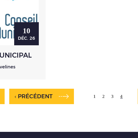
10
DÉC.
26
UNICIPAL
velines
‹ PRÉCÉDENT
1
2
3
4