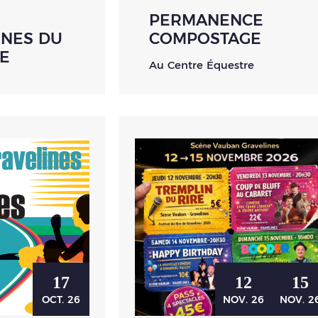
PERMANENCE
NES DU
COMPOSTAGE
E
Au Centre Équestre
17
12
15
OCT.
26
NOV.
26
NOV.
2