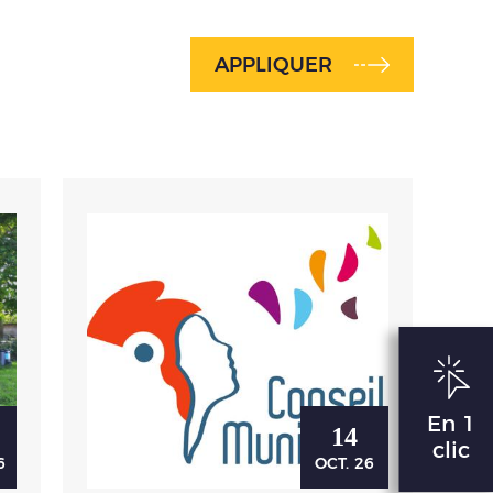
APPLIQUER
En 1
14
clic
6
OCT.
26