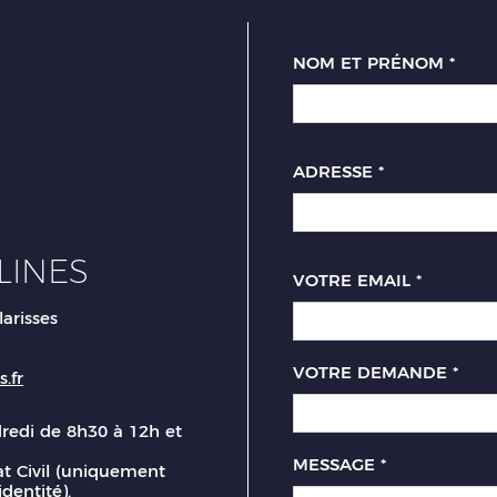
NOM ET PRÉNOM
*
ADRESSE
*
LINES
VOTRE EMAIL
*
larisses
VOTRE DEMANDE
*
.fr
dredi de 8h30 à 12h et
MESSAGE
*
t Civil (uniquement
identité).