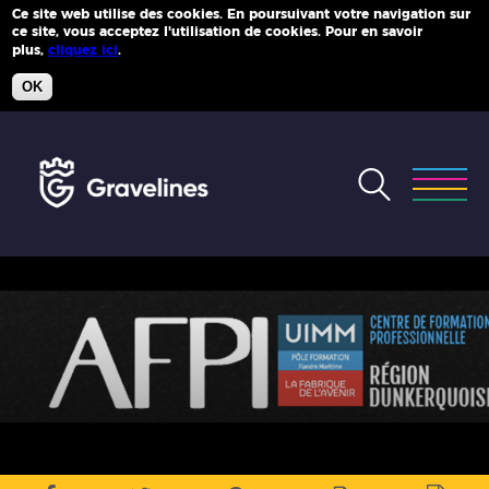
Ce site web utilise des cookies. En poursuivant votre navigation sur
ce site, vous acceptez l'utilisation de cookies. Pour en savoir
Plus d'infos
plus,
cliquez ici
.
OK
Accéder
au
menu
Accéder
au
contenu