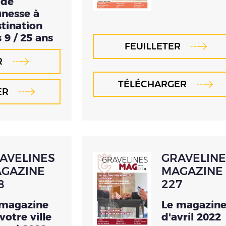
ide
nesse à
tination
 9 / 25 ans
FEUILLETER
R
TÉLÉCHARGER
ER
AVELINES
GRAVELINE
GAZINE
MAGAZINE
8
227
 magazine
Le magazin
votre ville
d'avril 2022