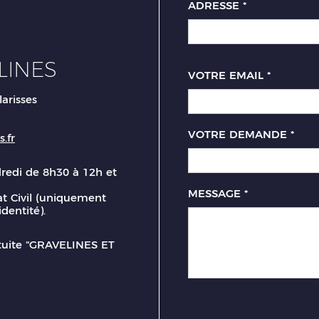
ADRESSE
*
LINES
VOTRE EMAIL
*
larisses
VOTRE DEMANDE
*
.fr
dredi de 8h30 à 12h et
MESSAGE
*
t Civil (uniquement
identité).
atuite "GRAVELINES ET