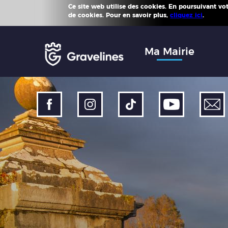
Ce site web utilise des cookies. En poursuivant votr
Plus d'
de cookies. Pour en savoir plus,
cliquez ici
.
Accéder
au
menu
Accéder
Ma Mairie
au
contenu