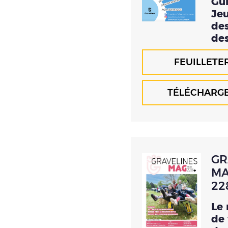
Gu
Jeu
des
des
FEUILLETE
TÉLÉCHARG
GR
MA
22
Le
de 