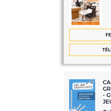
FE
TÉ
CA
GR
- 
JE