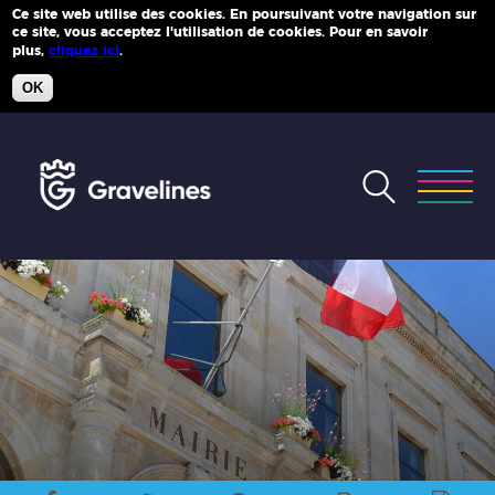
Ce site web utilise des cookies. En poursuivant votre navigation sur
ce site, vous acceptez l'utilisation de cookies. Pour en savoir
Plus d'infos
plus,
cliquez ici
.
OK
Accéder
au
menu
Accéder
au
contenu