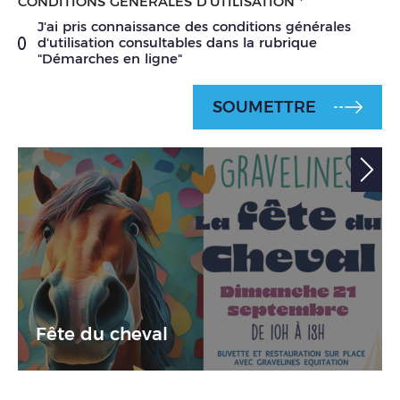
CONDITIONS GÉNÉRALES D'UTILISATION
*
J'ai pris connaissance des conditions générales
d'utilisation consultables dans la rubrique
"Démarches en ligne"
SOUMETTRE
Fête du cheval
21
sept.
25
18
n