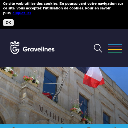
Ce site web utilise des cookies. En poursuivant votre navigation sur
ce site, vous acceptez l'utilisation de cookies. Pour en savoir
Plus d'infos
plus,
cliquez ici
.
OK
Accéder
au
menu
Accéder
au
contenu