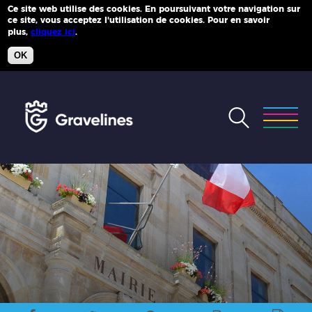
Ce site web utilise des cookies. En poursuivant votre navigation sur
ce site, vous acceptez l'utilisation de cookies. Pour en savoir
Plus d'infos
plus,
cliquez ici
.
OK
Accéder
au
menu
Accéder
au
contenu