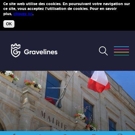
Ce site web utilise des cookies. En poursuivant votre navigation sur
ce site, vous acceptez l'utilisation de cookies. Pour en savoir
Plus d'infos
plus,
cliquez ici
.
OK
Accéder
au
menu
Accéder
au
contenu