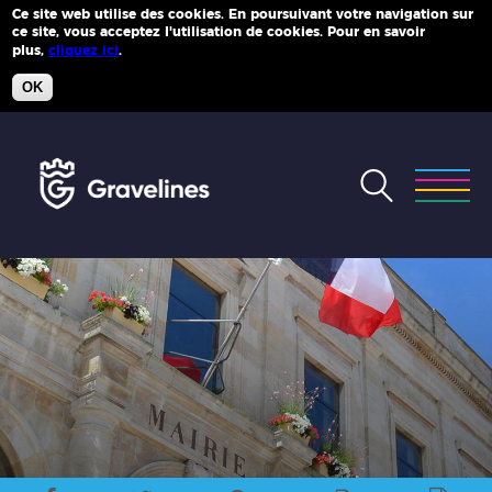
Ce site web utilise des cookies. En poursuivant votre navigation sur
ce site, vous acceptez l'utilisation de cookies. Pour en savoir
Plus d'infos
plus,
cliquez ici
.
OK
Accéder
au
menu
Accéder
au
contenu