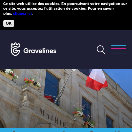
Ce site web utilise des cookies. En poursuivant votre navigation sur
ce site, vous acceptez l'utilisation de cookies. Pour en savoir
Plus d'infos
plus,
cliquez ici
.
OK
Accéder
au
menu
Accéder
au
contenu