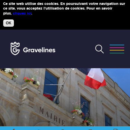
Ce site web utilise des cookies. En poursuivant votre navigation sur
ce site, vous acceptez l'utilisation de cookies. Pour en savoir
Plus d'infos
plus,
cliquez ici
.
OK
Accéder
au
menu
Accéder
au
contenu