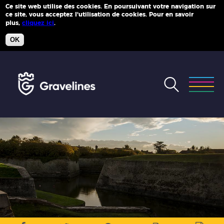
Ce site web utilise des cookies. En poursuivant votre navigation sur
ce site, vous acceptez l'utilisation de cookies. Pour en savoir
Plus d'infos
plus,
cliquez ici
.
OK
Accéder
au
menu
Accéder
au
contenu