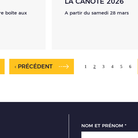
LA CANOTE 2026
re boîte aux
A partir du samedi 28 mars
‹ PRÉCÉDENT
1
2
3
4
5
6
NOM ET PRÉNOM
*