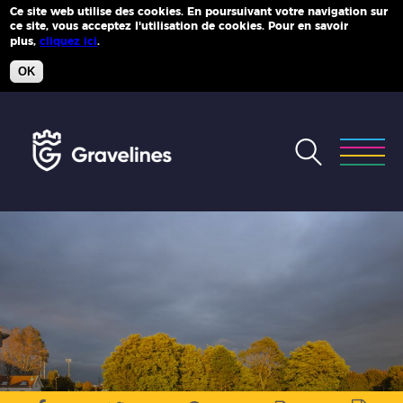
Ce site web utilise des cookies. En poursuivant votre navigation sur
ce site, vous acceptez l'utilisation de cookies. Pour en savoir
Plus d'infos
plus,
cliquez ici
.
OK
Accéder
au
menu
Accéder
au
contenu