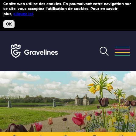
Ce site web utilise des cookies. En poursuivant votre navigation sur
ce site, vous acceptez l'utilisation de cookies. Pour en savoir
Plus d'infos
plus,
cliquez ici
.
OK
Accéder
au
menu
Accéder
au
contenu