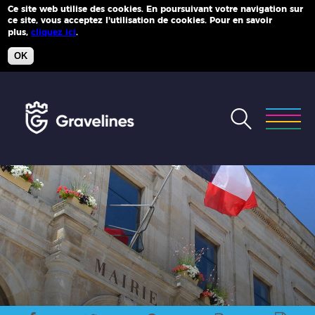
Ce site web utilise des cookies. En poursuivant votre navigation sur
ce site, vous acceptez l'utilisation de cookies. Pour en savoir
Plus d'infos
plus,
cliquez ici
.
OK
Accéder
au
menu
Accéder
au
contenu