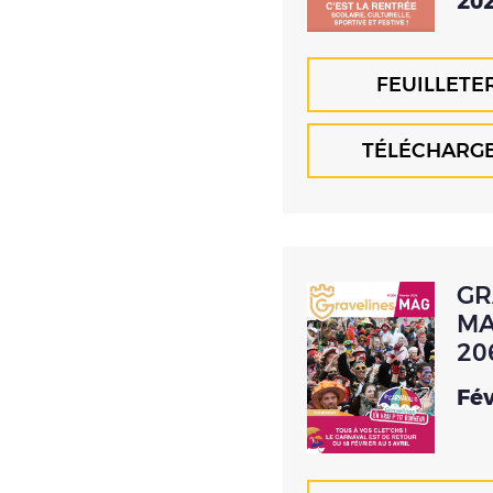
20
FEUILLETE
TÉLÉCHARG
GR
MA
20
Fév