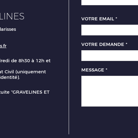
LINES
VOTRE EMAIL
*
larisses
VOTRE DEMANDE
*
.fr
dredi de 8h30 à 12h et
MESSAGE
*
t Civil (uniquement
identité).
atuite "GRAVELINES ET