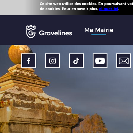
Ce site web utilise des cookies. En poursuivant votr
Plus d'
de cookies. Pour en savoir plus,
cliquez ici
.
Accéder
au
menu
Accéder
Ma Mairie
au
contenu