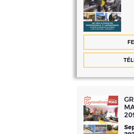
FE
TÉ
GR
MA
20
Se