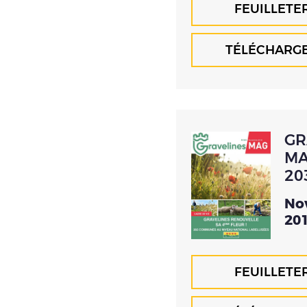
FEUILLETE
TÉLÉCHARG
GR
MA
20
No
20
FEUILLETE