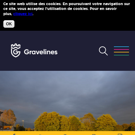
Ce site web utilise des cookies. En poursuivant votre navigation sur
ce site, vous acceptez l'utilisation de cookies. Pour en savoir
Plus d'infos
plus,
cliquez ici
.
OK
Accéder
au
menu
Accéder
au
contenu