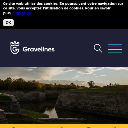
Ce site web utilise des cookies. En poursuivant votre navigation sur
ce site, vous acceptez l'utilisation de cookies. Pour en savoir
Plus d'infos
plus,
cliquez ici
.
OK
Accéder
au
menu
Accéder
au
contenu