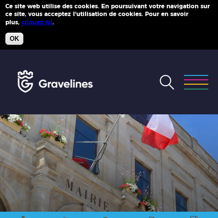
Ce site web utilise des cookies. En poursuivant votre navigation sur
ce site, vous acceptez l'utilisation de cookies. Pour en savoir
Plus d'infos
plus,
cliquez ici
.
OK
Accéder
au
menu
Accéder
au
contenu